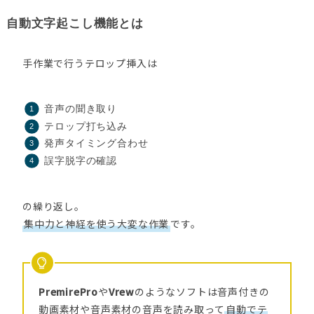
自動文字起こし機能とは
手作業で行うテロップ挿入は
音声の聞き取り
テロップ打ち込み
発声タイミング合わせ
誤字脱字の確認
の繰り返し。
集中力と神経を使う大変な作業
です。
PremirePro
や
Vrew
のようなソフトは音声付きの
動画素材や音声素材の音声を読み取って
自動でテ