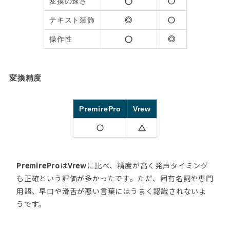
変換の速さ
テキスト装飾
◎
操作性
◎
変換精度
PremirePro
Vrew
PremirePro
は
Vrew
に比べ、精度が高く発声タイミング
も正確という評価が多かったです。ただ、固有名詞や専門
用語、早口や滑舌が悪い言葉にはうまく認識されないよ
うです。